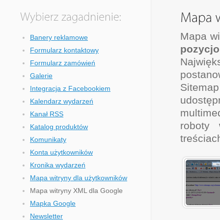
Mapa wi
Banery reklamowe
pozycjo
Formularz kontaktowy
Najwięk
Formularz zamówień
postano
Galerie
Sitema
Integracja z Facebookiem
udostęp
Kalendarz wydarzeń
multime
Kanał RSS
roboty
Katalog produktów
treścia
Komunikaty
Konta użytkowników
Kronika wydarzeń
Mapa witryny dla użytkowników
Mapa witryny XML dla Google
Mapka Google
Newsletter