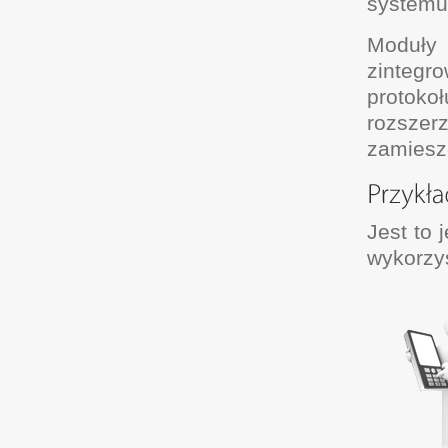
systemu
Moduły
zintegr
protok
rozszer
zamieszc
Jest to
wykorzys